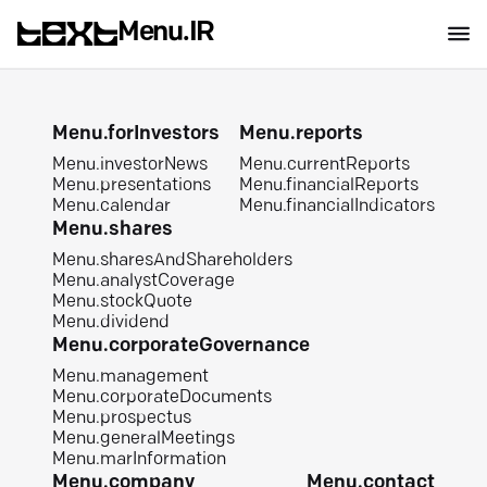
Menu.IR
Menu.forInvestors
Menu.reports
Menu.investorNews
Menu.currentReports
Menu.presentations
Menu.financialReports
Menu.calendar
Menu.financialIndicators
Menu.shares
Menu.sharesAndShareholders
Menu.analystCoverage
Menu.stockQuote
Menu.dividend
Menu.corporateGovernance
Menu.management
Menu.corporateDocuments
Menu.prospectus
Menu.generalMeetings
Menu.marInformation
Menu.company
Menu.contact