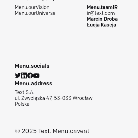
Menu.ourVision
Menu.teamIR
Menu.ourUniverse
ir@text.com
Marcin Droba
Łucja Kaseja
Menu.socials
Menu.address
Text S.A.
ul. Zwycięska 47, 53-033 Wrocław
Polska
© 2025 Text.
Menu.caveat