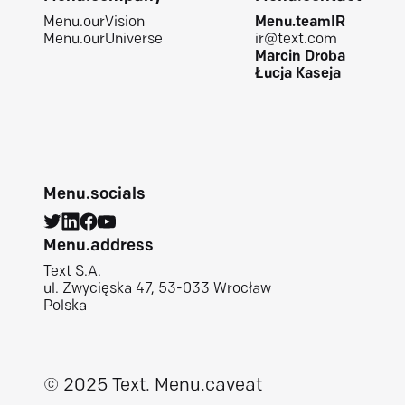
Menu.ourVision
Menu.teamIR
Menu.ourUniverse
ir@text.com
Marcin Droba
Łucja Kaseja
Menu.socials
Menu.address
Text S.A.
ul. Zwycięska 47, 53-033 Wrocław
Polska
© 2025 Text.
Menu.caveat