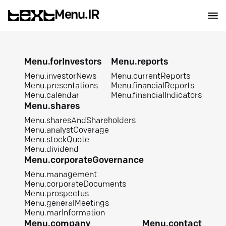
Menu.IR
Menu.forInvestors
Menu.reports
Menu.investorNews
Menu.currentReports
Menu.presentations
Menu.financialReports
Menu.calendar
Menu.financialIndicators
Menu.shares
Menu.sharesAndShareholders
Menu.analystCoverage
Menu.stockQuote
Menu.dividend
Menu.corporateGovernance
Menu.management
Menu.corporateDocuments
Menu.prospectus
Menu.generalMeetings
Menu.marInformation
Menu.company
Menu.contact