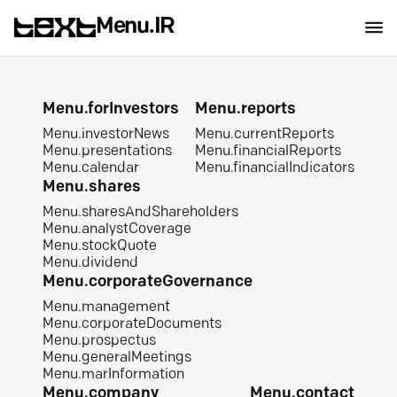
Menu.IR
Menu.forInvestors
Menu.reports
Menu.investorNews
Menu.currentReports
Menu.presentations
Menu.financialReports
Menu.calendar
Menu.financialIndicators
Menu.shares
Menu.sharesAndShareholders
Menu.analystCoverage
Menu.stockQuote
Menu.dividend
Menu.corporateGovernance
Menu.management
Menu.corporateDocuments
Menu.prospectus
Menu.generalMeetings
Menu.marInformation
Menu.company
Menu.contact