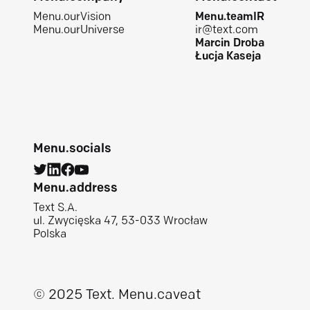
Menu.ourVision
Menu.teamIR
Menu.ourUniverse
ir@text.com
Marcin Droba
Łucja Kaseja
Menu.socials
Menu.address
Text S.A.
ul. Zwycięska 47, 53-033 Wrocław
Polska
© 2025 Text.
Menu.caveat