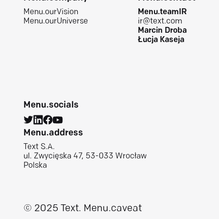
Menu.ourVision
Menu.teamIR
Menu.ourUniverse
ir@text.com
Marcin Droba
Łucja Kaseja
Menu.socials
Menu.address
Text S.A.
ul. Zwycięska 47, 53-033 Wrocław
Polska
© 2025 Text.
Menu.caveat