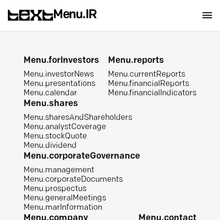
Menu.IR
Menu.forInvestors
Menu.reports
Menu.investorNews
Menu.currentReports
Menu.presentations
Menu.financialReports
Menu.calendar
Menu.financialIndicators
Menu.shares
Menu.sharesAndShareholders
Menu.analystCoverage
Menu.stockQuote
Menu.dividend
Menu.corporateGovernance
Menu.management
Menu.corporateDocuments
Menu.prospectus
Menu.generalMeetings
Menu.marInformation
Menu.company
Menu.contact