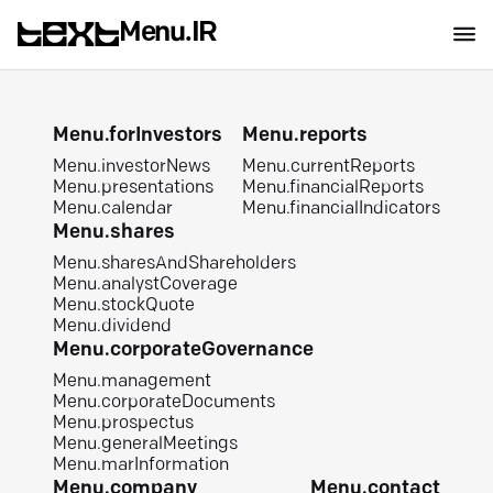
Menu.IR
Menu.forInvestors
Menu.reports
Menu.investorNews
Menu.currentReports
Menu.presentations
Menu.financialReports
Menu.calendar
Menu.financialIndicators
Menu.shares
Menu.sharesAndShareholders
Menu.analystCoverage
Menu.stockQuote
Menu.dividend
Menu.corporateGovernance
Menu.management
Menu.corporateDocuments
Menu.prospectus
Menu.generalMeetings
Menu.marInformation
Menu.company
Menu.contact