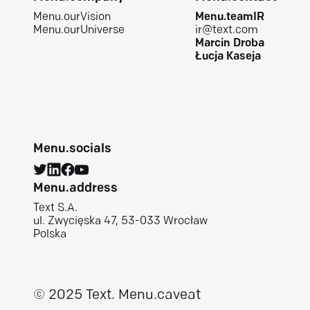
Menu.ourVision
Menu.teamIR
Menu.ourUniverse
ir@text.com
Marcin Droba
Łucja Kaseja
Menu.socials
Menu.address
Text S.A.
ul. Zwycięska 47, 53-033 Wrocław
Polska
© 2025 Text.
Menu.caveat