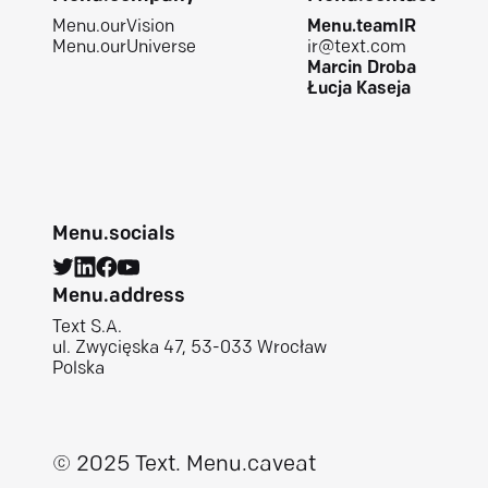
Menu.ourVision
Menu.teamIR
Menu.ourUniverse
ir@text.com
Marcin Droba
Łucja Kaseja
Menu.socials
Menu.address
Text S.A.
ul. Zwycięska 47, 53-033 Wrocław
Polska
© 2025 Text.
Menu.caveat