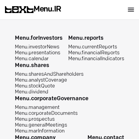
Menu.IR
Menu.forInvestors
Menu.reports
Menu.investorNews
Menu.currentReports
Menu.presentations
Menu.financialReports
Menu.calendar
Menu.financialIndicators
Menu.shares
Menu.sharesAndShareholders
Menu.analystCoverage
Menu.stockQuote
Menu.dividend
Menu.corporateGovernance
Menu.management
Menu.corporateDocuments
Menu.prospectus
Menu.generalMeetings
Menu.marInformation
Menu.company
Menu.contact