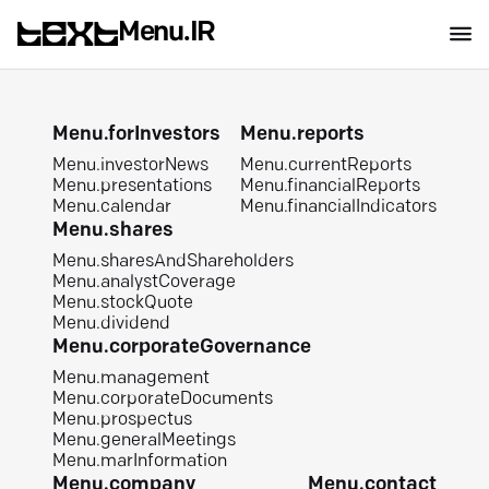
Menu.IR
Menu.forInvestors
Menu.reports
Menu.investorNews
Menu.currentReports
Menu.presentations
Menu.financialReports
Menu.calendar
Menu.financialIndicators
Menu.shares
Menu.sharesAndShareholders
Menu.analystCoverage
Menu.stockQuote
Menu.dividend
Menu.corporateGovernance
Menu.management
Menu.corporateDocuments
Menu.prospectus
Menu.generalMeetings
Menu.marInformation
Menu.company
Menu.contact