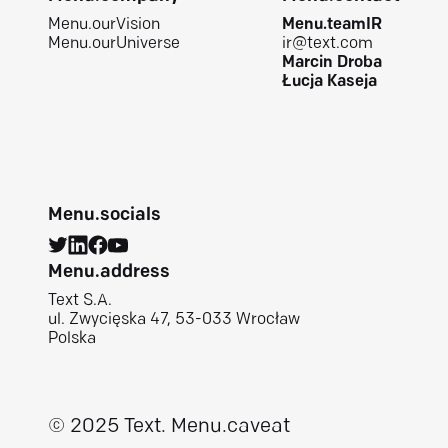
Menu.ourVision
Menu.teamIR
Menu.ourUniverse
ir@text.com
Marcin Droba
Łucja Kaseja
Menu.socials
Menu.address
Text S.A.
ul. Zwycięska 47, 53-033 Wrocław
Polska
© 2025 Text.
Menu.caveat