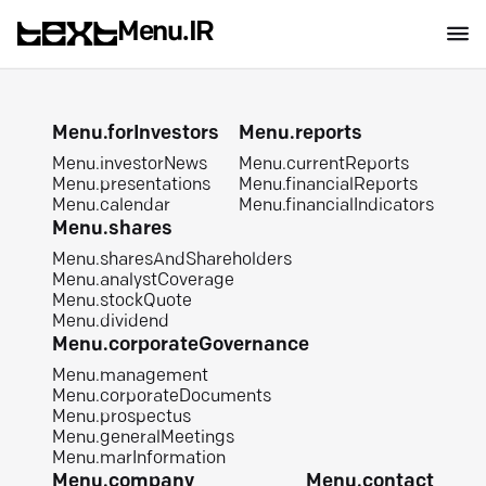
Menu.IR
Menu.forInvestors
Menu.reports
Menu.investorNews
Menu.currentReports
Menu.presentations
Menu.financialReports
Menu.calendar
Menu.financialIndicators
Menu.shares
Menu.sharesAndShareholders
Menu.analystCoverage
Menu.stockQuote
Menu.dividend
Menu.corporateGovernance
Menu.management
Menu.corporateDocuments
Menu.prospectus
Menu.generalMeetings
Menu.marInformation
Menu.company
Menu.contact