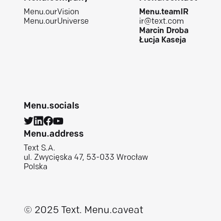
Menu.ourVision
Menu.teamIR
Menu.ourUniverse
ir@text.com
Marcin Droba
Łucja Kaseja
Menu.socials
Menu.address
Text S.A.
ul. Zwycięska 47, 53-033 Wrocław
Polska
© 2025 Text.
Menu.caveat