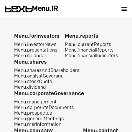
Menu.IR
Menu.forInvestors
Menu.reports
Menu.investorNews
Menu.currentReports
Menu.presentations
Menu.financialReports
Menu.calendar
Menu.financialIndicators
Menu.shares
Menu.sharesAndShareholders
Menu.analystCoverage
Menu.stockQuote
Menu.dividend
Menu.corporateGovernance
Menu.management
Menu.corporateDocuments
Menu.prospectus
Menu.generalMeetings
Menu.marInformation
Menu.company
Menu.contact