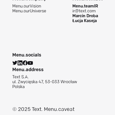
Menu.ourVision
Menu.teamIR
Menu.ourUniverse
ir@text.com
Marcin Droba
Łucja Kaseja
Menu.socials
Menu.address
Text S.A.
ul. Zwycięska 47, 53-033 Wrocław
Polska
© 2025 Text.
Menu.caveat