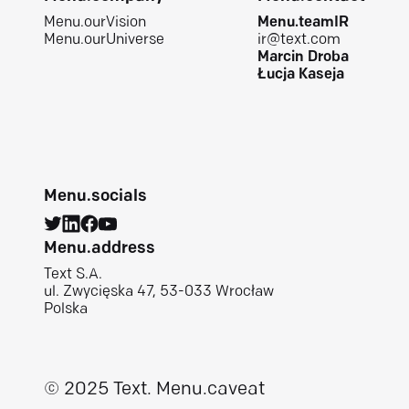
Menu.ourVision
Menu.teamIR
Menu.ourUniverse
ir@text.com
Marcin Droba
Łucja Kaseja
Menu.socials
Menu.address
Text S.A.
ul. Zwycięska 47, 53-033 Wrocław
Polska
© 2025 Text.
Menu.caveat