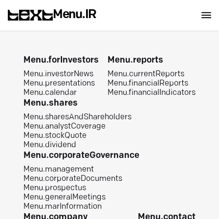
Menu.IR
Menu.forInvestors
Menu.reports
Menu.investorNews
Menu.currentReports
Menu.presentations
Menu.financialReports
Menu.calendar
Menu.financialIndicators
Menu.shares
Menu.sharesAndShareholders
Menu.analystCoverage
Menu.stockQuote
Menu.dividend
Menu.corporateGovernance
Menu.management
Menu.corporateDocuments
Menu.prospectus
Menu.generalMeetings
Menu.marInformation
Menu.company
Menu.contact