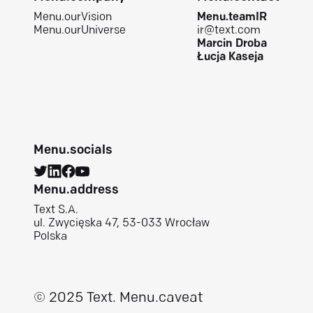
Menu.ourVision
Menu.teamIR
Menu.ourUniverse
ir@text.com
Marcin Droba
Łucja Kaseja
Menu.socials
Menu.address
Text S.A.
ul. Zwycięska 47, 53-033 Wrocław
Polska
© 2025 Text.
Menu.caveat