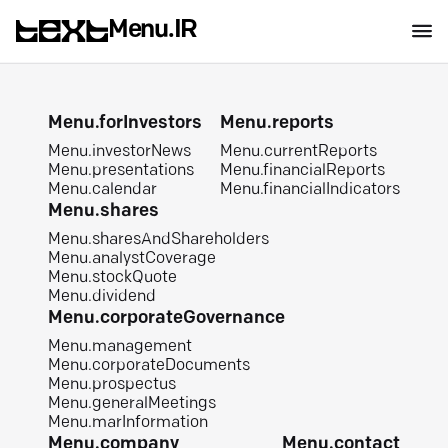
Menu.IR
Menu.forInvestors
Menu.reports
Menu.investorNews
Menu.currentReports
Menu.presentations
Menu.financialReports
Menu.calendar
Menu.financialIndicators
Menu.shares
Menu.sharesAndShareholders
Menu.analystCoverage
Menu.stockQuote
Menu.dividend
Menu.corporateGovernance
Menu.management
Menu.corporateDocuments
Menu.prospectus
Menu.generalMeetings
Menu.marInformation
Menu.company
Menu.contact