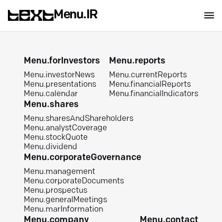
Menu.IR
Menu.forInvestors
Menu.reports
Menu.investorNews
Menu.currentReports
Menu.presentations
Menu.financialReports
Menu.calendar
Menu.financialIndicators
Menu.shares
Menu.sharesAndShareholders
Menu.analystCoverage
Menu.stockQuote
Menu.dividend
Menu.corporateGovernance
Menu.management
Menu.corporateDocuments
Menu.prospectus
Menu.generalMeetings
Menu.marInformation
Menu.company
Menu.contact