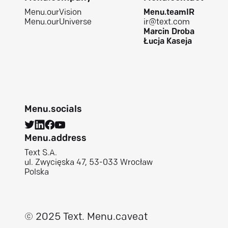
Menu.ourVision
Menu.teamIR
Menu.ourUniverse
ir@text.com
Marcin Droba
Łucja Kaseja
Menu.socials
Menu.address
Text S.A.
ul. Zwycięska 47, 53-033 Wrocław
Polska
© 2025 Text.
Menu.caveat