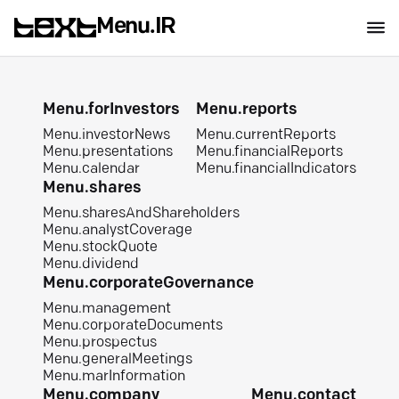
Menu.IR
Menu.forInvestors
Menu.reports
Menu.investorNews
Menu.currentReports
Menu.presentations
Menu.financialReports
Menu.calendar
Menu.financialIndicators
Menu.shares
Menu.sharesAndShareholders
Menu.analystCoverage
Menu.stockQuote
Menu.dividend
Menu.corporateGovernance
Menu.management
Menu.corporateDocuments
Menu.prospectus
Menu.generalMeetings
Menu.marInformation
Menu.company
Menu.contact