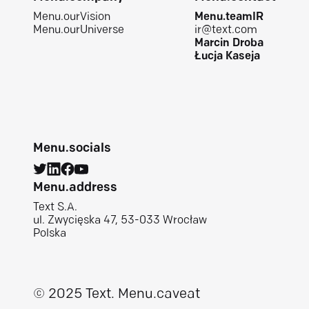
Menu.ourVision
Menu.teamIR
Menu.ourUniverse
ir@text.com
Marcin Droba
Łucja Kaseja
Menu.socials
Menu.address
Text S.A.
ul. Zwycięska 47, 53-033 Wrocław
Polska
© 2025 Text.
Menu.caveat