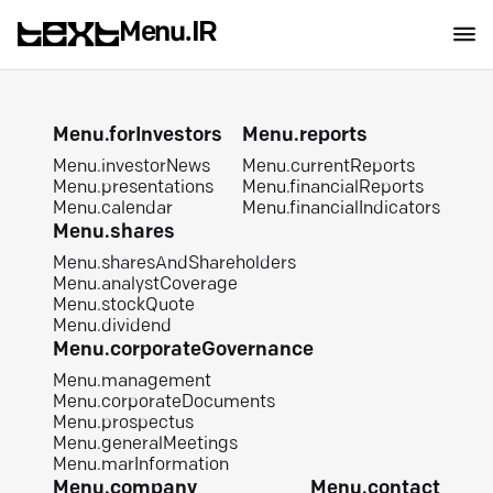
Menu.IR
Menu.forInvestors
Menu.reports
Menu.investorNews
Menu.currentReports
Menu.presentations
Menu.financialReports
Menu.calendar
Menu.financialIndicators
Menu.shares
Menu.sharesAndShareholders
Menu.analystCoverage
Menu.stockQuote
Menu.dividend
Menu.corporateGovernance
Menu.management
Menu.corporateDocuments
Menu.prospectus
Menu.generalMeetings
Menu.marInformation
Menu.company
Menu.contact