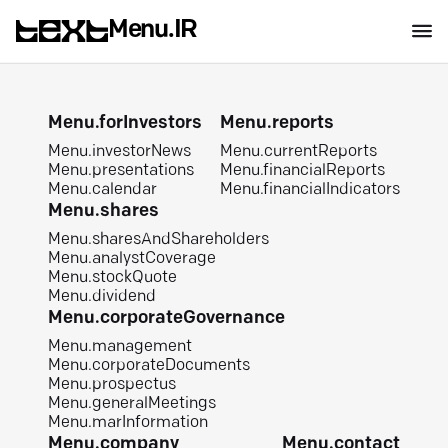
Menu.IR
Menu.forInvestors
Menu.reports
Menu.investorNews
Menu.currentReports
Menu.presentations
Menu.financialReports
Menu.calendar
Menu.financialIndicators
Menu.shares
Menu.sharesAndShareholders
Menu.analystCoverage
Menu.stockQuote
Menu.dividend
Menu.corporateGovernance
Menu.management
Menu.corporateDocuments
Menu.prospectus
Menu.generalMeetings
Menu.marInformation
Menu.company
Menu.contact