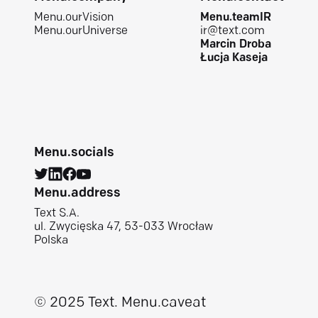
Menu.ourVision
Menu.teamIR
Menu.ourUniverse
ir@text.com
Marcin Droba
Łucja Kaseja
Menu.socials
Menu.address
Text S.A.
ul. Zwycięska 47, 53-033 Wrocław
Polska
© 2025 Text.
Menu.caveat