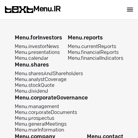
Menu.IR
Menu.forInvestors
Menu.reports
Menu.investorNews
Menu.currentReports
Menu.presentations
Menu.financialReports
Menu.calendar
Menu.financialIndicators
Menu.shares
Menu.sharesAndShareholders
Menu.analystCoverage
Menu.stockQuote
Menu.dividend
Menu.corporateGovernance
Menu.management
Menu.corporateDocuments
Menu.prospectus
Menu.generalMeetings
Menu.marInformation
Menu.company
Menu.contact