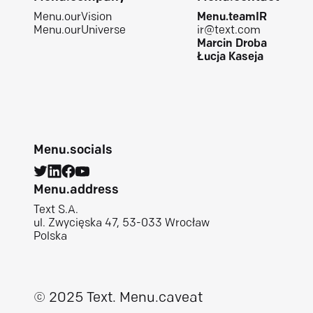
Menu.ourVision
Menu.teamIR
Menu.ourUniverse
ir@text.com
Marcin Droba
Łucja Kaseja
Menu.socials
Menu.address
Text S.A.
ul. Zwycięska 47, 53-033 Wrocław
Polska
© 2025 Text.
Menu.caveat