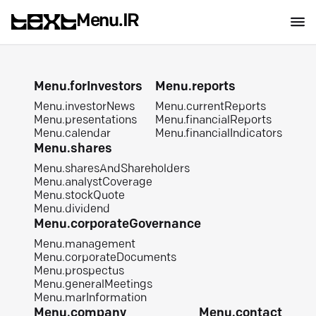
Menu.IR
Menu.forInvestors
Menu.reports
Menu.investorNews
Menu.currentReports
Menu.presentations
Menu.financialReports
Menu.calendar
Menu.financialIndicators
Menu.shares
Menu.sharesAndShareholders
Menu.analystCoverage
Menu.stockQuote
Menu.dividend
Menu.corporateGovernance
Menu.management
Menu.corporateDocuments
Menu.prospectus
Menu.generalMeetings
Menu.marInformation
Menu.company
Menu.contact