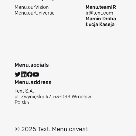
Menu.ourVision
Menu.teamIR
Menu.ourUniverse
ir@text.com
Marcin Droba
Łucja Kaseja
Menu.socials
Menu.address
Text S.A.
ul. Zwycięska 47, 53-033 Wrocław
Polska
© 2025 Text.
Menu.caveat