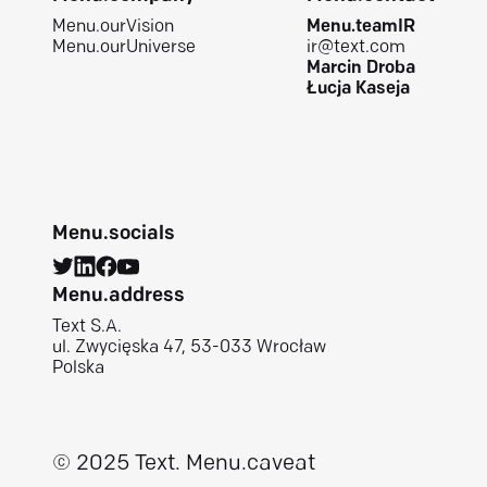
Menu.ourVision
Menu.teamIR
Menu.ourUniverse
ir@text.com
Marcin Droba
Łucja Kaseja
Menu.socials
Menu.address
Text S.A.
ul. Zwycięska 47, 53-033 Wrocław
Polska
© 2025 Text.
Menu.caveat