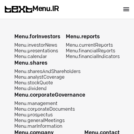
Menu.IR
Menu.forInvestors
Menu.reports
Menu.investorNews
Menu.currentReports
Menu.presentations
Menu.financialReports
Menu.calendar
Menu.financialIndicators
Menu.shares
Menu.sharesAndShareholders
Menu.analystCoverage
Menu.stockQuote
Menu.dividend
Menu.corporateGovernance
Menu.management
Menu.corporateDocuments
Menu.prospectus
Menu.generalMeetings
Menu.marInformation
Menu.company
Menu.contact